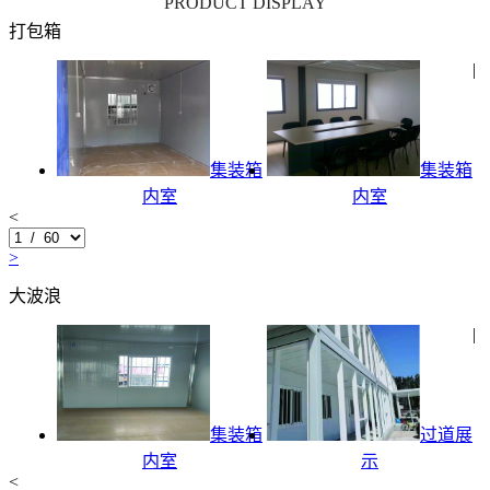
PRODUCT DISPLAY
打包箱
|
集装箱
集装箱
内室
内室
<
>
大波浪
|
集装箱
过道展
内室
示
<