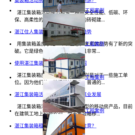
集装箱活动房出租有哪些常见的用途？
工程案例
湛江集装箱活动房出租是一种高安全性能、低碳、环
保、高柔性的建筑形式。与传统的砖砌建...
湛江住人集装箱租赁是盖房的新趋势
用集装箱盖房子是一个新主意。未来的趋势有了新的突
工程案例
破。它是绿色的，省时省力，而且非常...
使用湛江集装箱房的一些好处介绍
湛江集装箱房运输非常方便，特别是对于一些施工单
工程案例
位。因为他们的工地经常被更换，普通的...
湛江集装箱活动房出租有助于建筑业发展
湛江集装箱活动房出租是一种新型的移动房产品，目前
工程案例
在建筑工地上较受欢迎。由于集装箱移...
湛江集装箱租赁有哪些事情需要注意？