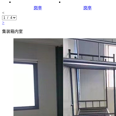
岗亭
岗亭
<
>
集装箱内室
|