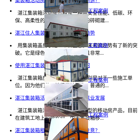
集装箱活动房出租有哪些常见的用途？
工程案例
湛江集装箱活动房出租是一种高安全性能、低碳、环
保、高柔性的建筑形式。与传统的砖砌建...
湛江住人集装箱租赁是盖房的新趋势
用集装箱盖房子是一个新主意。未来的趋势有了新的突
工程案例
破。它是绿色的，省时省力，而且非常...
使用湛江集装箱房的一些好处介绍
湛江集装箱房运输非常方便，特别是对于一些施工单
工程案例
位。因为他们的工地经常被更换，普通的...
湛江集装箱活动房出租有助于建筑业发展
湛江集装箱活动房出租是一种新型的移动房产品，目前
工程案例
在建筑工地上较受欢迎。由于集装箱移...
湛江集装箱租赁有哪些事情需要注意？