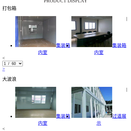
PRODUCT DISPLAY
打包箱
|
集装箱
集装箱
内室
内室
<
>
大波浪
|
集装箱
过道展
内室
示
<