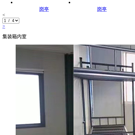
岗亭
岗亭
<
>
集装箱内室
|